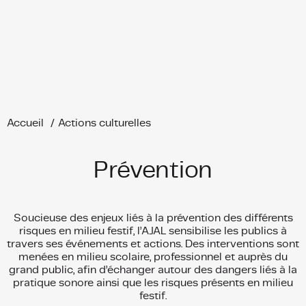
Cookies management panel
L’association
« Des artistes chez toi ! »
Festivals
Saison itinérante
Actions culturelles
Prestation / Location
Accueil
Actions culturelles
L’équipe permanente
Agréments et distinctions
L’Estafette
Comment nous soutenir ?
Détails des artistes chez toi !
Prévention
Fête & Détours de la Lumière
Espace Presse
Contact
Tremplin des Cent Vallées
Soucieuse des enjeux liés à la prévention des différents
risques en milieu festif, l’AJAL sensibilise les publics à
© Association Jeunesse Arts et Loisirs (A.J.A.L.)
travers ses événements et actions. Des interventions sont
L’Estafette « scène guinguette itinérante »
L’Estafette Citoyenne
Espace Lapérouse, 12800 Sauveterre de Rouergue
Date de parution JO : 22 mars 1966 — N° SIRET :77675604100021 — 9001Z /
menées en milieu scolaire, professionnel et auprès du
Arts du spectacle vivant — Licence 2-1052972 & 3-1052973
grand public, afin d’échanger autour des dangers liés à la
pratique sonore ainsi que les risques présents en milieu
festif.