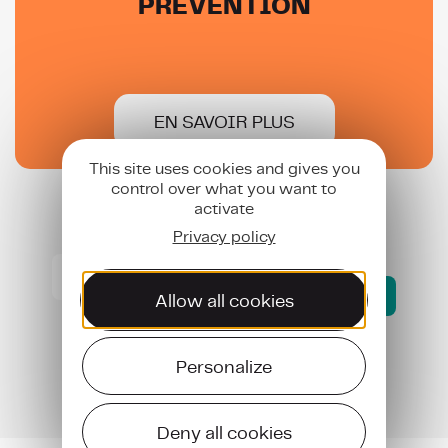
PRÉVENTION
EN SAVOIR PLUS
This site uses cookies and gives you
control over what you want to
activate
S’inscrire aux newsletters de l’AJAL
Privacy policy
S’inscrire
aux
Envoyer
Allow all cookies
newsletters
de
anti
l’AJAL
robot
(Nécessaire)
Personalize
Devenez Bénévoles !
Deny all cookies