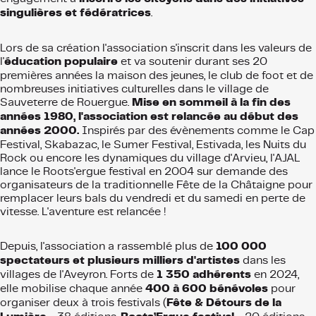
Comment nous soutenir ?
Détails des artistes chez toi !
singulières et fédératrices
.
Fête & Détours de la Lumière
Lors de sa création l'association s'inscrit dans les valeurs de
Tremplin des Cent Vallées
l'
éducation populaire
et va soutenir durant ses 20
premières années la maison des jeunes, le club de foot et de
nombreuses initiatives culturelles dans le village de
Sauveterre de Rouergue.
Mise en sommeil à la fin des
L’Estafette « scène guinguette itinérante »
L’Estafette Citoyenne
années 1980, l'association est relancée au début des
années 2000.
Inspirés par des évènements comme le Cap
Festival, Skabazac, le Sumer Festival, Estivada, les Nuits du
Rock ou encore les dynamiques du village d'Arvieu, l'AJAL
lance le Roots'ergue festival en 2004 sur demande des
organisateurs de la traditionnelle Fête de la Châtaigne pour
remplacer leurs bals du vendredi et du samedi en perte de
vitesse. L'aventure est relancée !
Depuis, l'association a rassemblé plus de
100 000
spectateurs et plusieurs milliers d'artistes
dans les
villages de l'Aveyron. Forts de
1 350 adhérents
en 2024,
elle mobilise chaque année
400 à 600 bénévoles
pour
organiser deux à trois festivals (
Fête & Détours de la