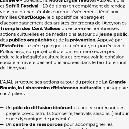
Lumière
- 38 éditions,
Roots’Ergue festival
- 20 éditions
et
Soft'R Festival
- 10 éditions) en complément de rendez-
vous maintenant établis comme l'évènement dédié aux
familles
Chat'Bouge
, le dispositif de repérage et
d'accompagnement des artistes émergents de l'Aveyron du
Tremplin des Cent Vallées
ou encore ses nombreuses
actions culturelles et de médiations autour du
jeune public
,
des
publics empêchés
et de la
prévention
. Appuyé par
l'
Estafette
, la scène guinguette itinérante, co-portée avec
Pollux asso, son projet culturel de territoire œuvre pour
réduire les inégalités culturelles et promouvoir la cohésion
sociale à travers des actions ancrées dans le territoire rural
de l’Aveyron.
L'AJAL structure ses actions autour du projet de
La Grande
Boucle, le Laboratoire d’itinérance culturelle
qui s'appuie
sur 3 piliers :
Un
pôle de diffusion itinérant
créant et soutenant des
projets co-construits (concerts, festivals, saisons…) autour
d'une dynamique de proximité.
Un
centre de ressources
pour accompagner les