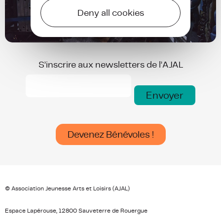
Deny all cookies
S’inscrire aux newsletters de l’AJAL
S’inscrire
aux
Envoyer
newsletters
de
anti
l’AJAL
robot
(Nécessaire)
Devenez Bénévoles !
© Association Jeunesse Arts et Loisirs (AJAL)
Espace Lapérouse, 12800 Sauveterre de Rouergue