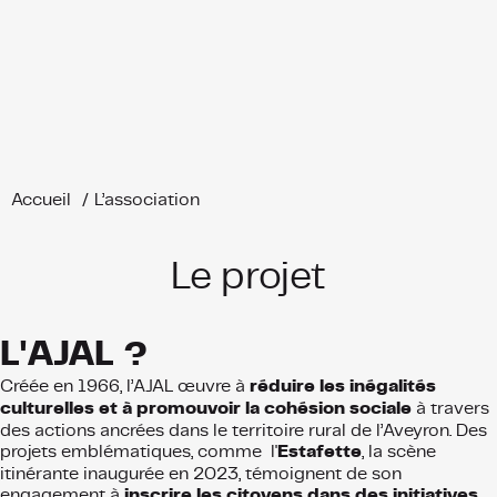
Cookies management panel
L’association
« Des artistes chez toi ! »
Festivals
Saison itinérante
Actions culturelles
Prestation / Location
Accueil
L’association
L’Estafette
Le projet
Espace Presse
Contact
L'AJAL ?
Créée en 1966, l’AJAL œuvre à
réduire les inégalités
© Association Jeunesse Arts et Loisirs (A.J.A.L.)
Espace Lapérouse, 12800 Sauveterre de Rouergue
culturelles et à promouvoir la cohésion sociale
à travers
Date de parution JO : 22 mars 1966 — N° SIRET :77675604100021 — 9001Z /
Arts du spectacle vivant — Licence 2-1052972 & 3-1052973
des actions ancrées dans le territoire rural de l’Aveyron. Des
projets emblématiques, comme l'
Estafette
, la scène
itinérante inaugurée en 2023, témoignent de son
L’équipe permanente
Agréments et distinctions
engagement à
inscrire les citoyens dans des initiatives