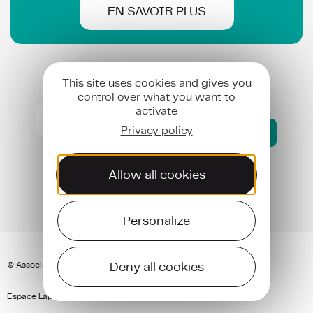
EN SAVOIR PLUS
This site uses cookies and gives you
S’inscrire aux newsletters de l’AJAL
control over what you want to
S’inscrire
activate
aux
Privacy policy
Envoyer
newsletters
de
anti
l’AJAL
robot
Allow all cookies
(Nécessaire)
Devenez Bénévoles !
Personalize
Deny all cookies
© Association Jeunesse Arts et Loisirs (AJAL)
Espace Lapérouse, 12800 Sauveterre de Rouergue