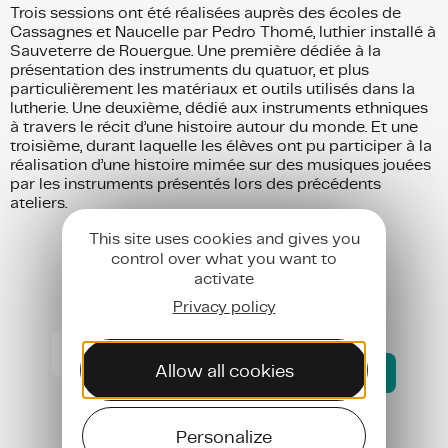
Trois sessions ont été réalisées auprès des écoles de
Cassagnes et Naucelle par Pedro Thomé, luthier installé à
Sauveterre de Rouergue. Une première dédiée à la
présentation des instruments du quatuor, et plus
particulièrement les matériaux et outils utilisés dans la
lutherie. Une deuxième, dédié aux instruments ethniques
à travers le récit d’une histoire autour du monde. Et une
troisième, durant laquelle les élèves ont pu participer à la
réalisation d’une histoire mimée sur des musiques jouées
par les instruments présentés lors des précédents
ateliers.
This site uses cookies and gives you
control over what you want to
activate
Privacy policy
S’inscrire aux newsletters de l’AJAL
S’inscrire
aux
Allow all cookies
Envoyer
newsletters
de
anti
l’AJAL
robot
Personalize
(Nécessaire)