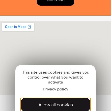
This site uses cookies and gives you
control over what you want to
activate
Privacy policy
S’inscrire aux newsletters de l’AJAL
Allow all cookies
S’inscrire