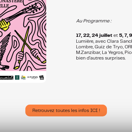
Au Programme :
17, 22, 24 juillet
et
5, 7, 
Lumière, avec Clara Sanch
Lombre, Guiz de Tryo, ORP
M.Zanzibar, La Yegros, Pi
bien d'autres surprises.
Retrouvez toutes les infos ICI !