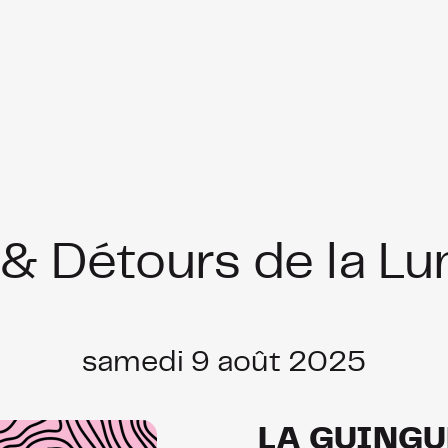
ours de la Lumière
gue Festival
Tremplin des Cent Vallées
Événements passés
Publics empêchés
 & Détours de la Lu
samedi 9 août 2025
LA GUINGU