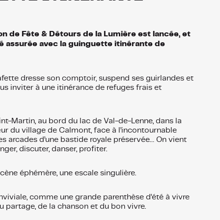
ion de Fête & Détours de la Lumière est lancée, et
ité assurée avec la guinguette itinérante de
stafette dresse son comptoir, suspend ses guirlandes et
us inviter à une itinérance de refuges frais et
int-Martin, au bord du lac de Val-de-Lenne, dans la
œur du village de Calmont, face à l’incontournable
es arcades d’une bastide royale préservée… On vient
ger, discuter, danser, profiter.
cène éphémère, une escale singulière.
nviviale, comme une grande parenthèse d’été à vivre
u partage, de la chanson et du bon vivre.